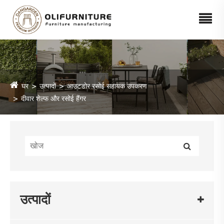
घर
उत्पादों
आउटडोर रसोई सहायक उपकरण
दीवार शेल्फ और रसोई हैंगर
उत्पादों