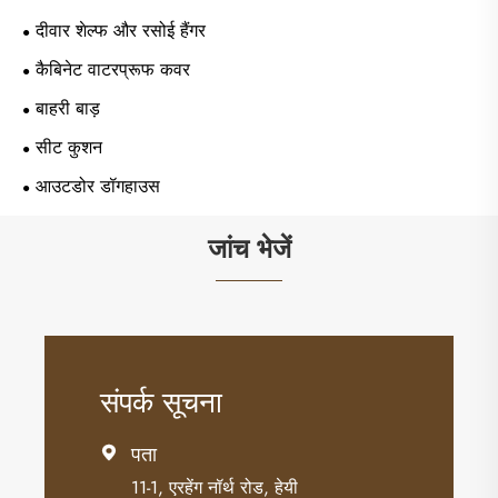
दीवार शेल्फ और रसोई हैंगर
कैबिनेट वाटरप्रूफ कवर
बाहरी बाड़
सीट कुशन
आउटडोर डॉगहाउस
जांच भेजें
संपर्क सूचना
पता

11-1, एरहेंग नॉर्थ रोड, हेयी