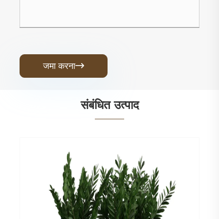
जमा करना

संबंधित उत्पाद
जल निकासी छेद के साथ आयताकार आउटडोर प्लांटर
और देखें >>