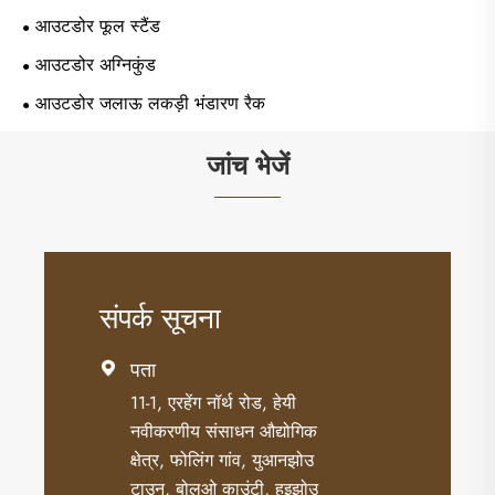
आउटडोर फूल स्टैंड
आउटडोर अग्निकुंड
आउटडोर जलाऊ लकड़ी भंडारण रैक
जांच भेजें
संपर्क सूचना
पता

11-1, एरहेंग नॉर्थ रोड, हेयी
नवीकरणीय संसाधन औद्योगिक
क्षेत्र, फोलिंग गांव, युआनझोउ
टाउन, बोलुओ काउंटी, हुइझोउ