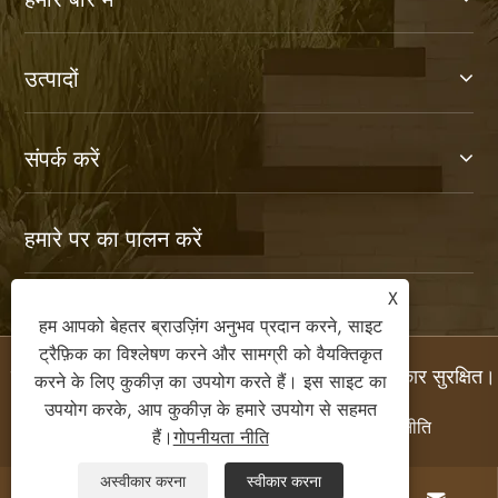
उत्पादों
संपर्क करें
हमारे पर का पालन करें
X
हम आपको बेहतर ब्राउज़िंग अनुभव प्रदान करने, साइट
ट्रैफ़िक का विश्लेषण करने और सामग्री को वैयक्तिकृत
कॉपीराइट © 2026 ओलिफर्नीचर कंपनी लिमिटेड सर्वाधिकार सुरक्षित।
करने के लिए कुकीज़ का उपयोग करते हैं। इस साइट का
उपयोग करके, आप कुकीज़ के हमारे उपयोग से सहमत
Links
Sitemap
RSS
XML
गोपनीयता नीति
हैं।
गोपनीयता नीति
अस्वीकार करना
स्वीकार करना