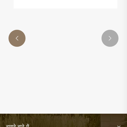


उभरे हुए आधार वाला आयताकार आउटडोर प्लांटर
आधुनिक लैंडस्केप डिज़ाइन के लिए उत्तम विकल्प क्यों
है?
और देखें >>
हमारे बारे में