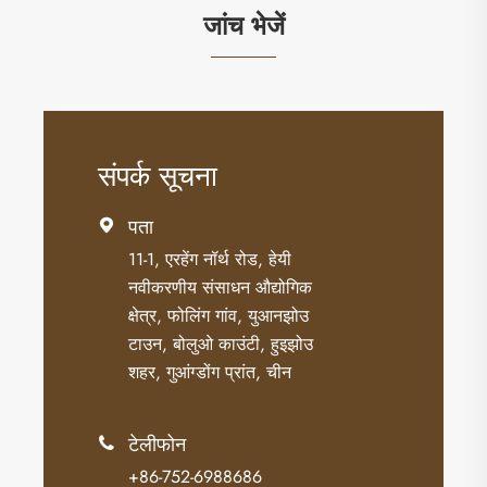
जांच भेजें
संपर्क सूचना
पता

11-1, एरहेंग नॉर्थ रोड, हेयी
नवीकरणीय संसाधन औद्योगिक
क्षेत्र, फोलिंग गांव, युआनझोउ
टाउन, बोलुओ काउंटी, हुइझोउ
शहर, गुआंग्डोंग प्रांत, चीन
टेलीफोन

+86-752-6988686